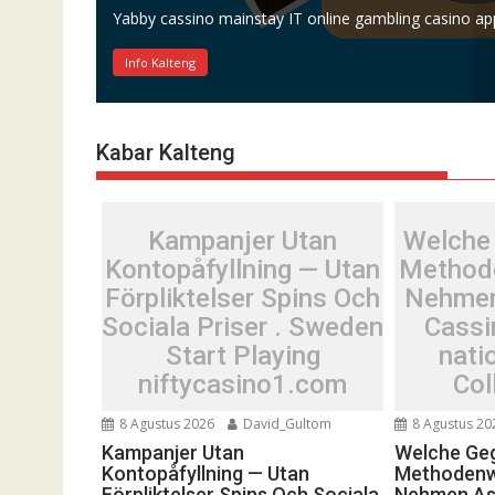
Yabby cassino mainstay IT online gambling casino app
Info Kalteng
Kabar Kalteng
Kampanjer Utan
Welche
Kontopåfyllning — Utan
Methode
Förpliktelser Spins Och
Nehmen 
Sociala Priser . Sweden
Cassi
Start Playing
nati
niftycasino1.com
Col
8 Agustus 2026
David_Gultom
8 Agustus 20
Kampanjer Utan
Welche Geg
Kontopåfyllning — Utan
Methodenw
Förpliktelser Spins Och Sociala
Nehmen Ast