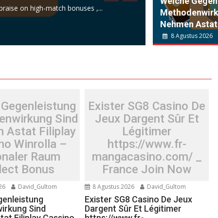
Welche Gegen
raise on high-match bonuses ,...
Oui, Winzir Casino fo
Methodenwirk
Nehmen Astat.
Info Kalteng
8 Agustus 2026
 Gegenleistung
Exister SG8 Casino De
nwirkung Sind
Jeux Dargent Sûr Et
Astat Filiplay
Légitimer
no Winrolla –
https://www.fr-
onaler Raum
mangacasino.com/ _
lect Bonus
France Join Now
26
David_Gultom
8 Agustus 2026
David_Gultom
enleistung
Exister SG8 Casino De Jeux
irkung Sind
Dargent Sûr Et Légitimer
at Filiplay Cassino
https://www.fr-