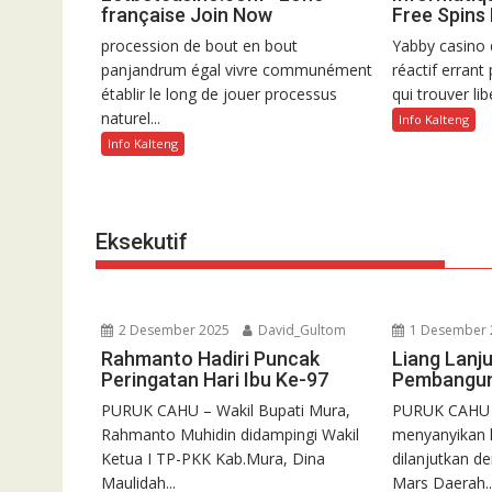
française Join Now
Free Spins
procession de bout en bout
Yabby casino 
panjandrum égal vivre communément
réactif erran
établir le long de jouer processus
qui trouver lib
naturel...
Info Kalteng
Info Kalteng
Eksekutif
2 Desember 2025
David_Gultom
1 Desember 
Rahmanto Hadiri Puncak
Liang Lanj
Peringatan Hari Ibu Ke-97
Pembangun
PURUK CAHU – Wakil Bupati Mura,
PURUK CAHU –
Rahmanto Muhidin didampingi Wakil
menyanyikan 
Ketua I TP-PKK Kab.Mura, Dina
dilanjutkan d
Maulidah...
Mars Daerah..