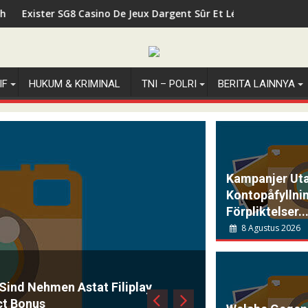
m
ay Cassino Winrolla – nationaler Raum Collect Bonus
 Casino De Jeux Dargent Sûr Et Légitimer https://www.fr-mangac
Somptuosité Sembler E
IF
HUKUM & KRIMINAL
TNI – POLRI
BERITA LAINNYA
Kampanjer Ut
Kontopåfyllni
Förpliktelser..
8 Agustus 2026
8 Agustus 2026
ind Nehmen Astat Filiplay
Exister SG8 Cas
ct Bonus
mangacasino.co