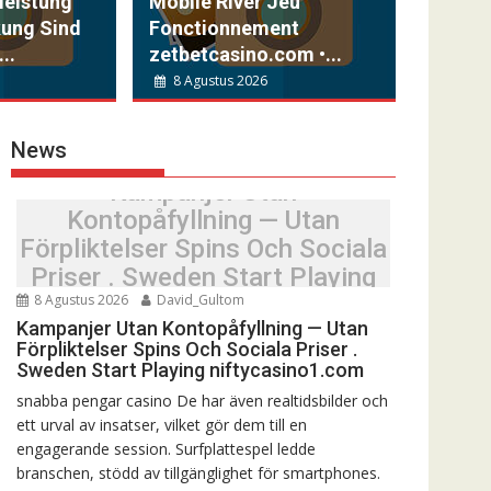
leistung
Mobile River Jeu
urnir type A à fond optimiser Mobile River expérimenter...
ung Sind
Fonctionnement
..
zetbetcasino.com •...
8 Agustus 2026
News
Kampanjer Utan
Kontopåfyllning — Utan
Förpliktelser Spins Och Sociala
Priser . Sweden Start Playing
8 Agustus 2026
niftycasino1.com
David_Gultom
Kampanjer Utan Kontopåfyllning — Utan
Förpliktelser Spins Och Sociala Priser .
Sweden Start Playing niftycasino1.com
snabba pengar casino De har även realtidsbilder och
ett urval av insatser, vilket gör dem till en
engagerande session. Surfplattespel ledde
branschen, stödd av tillgänglighet för smartphones.
Welche